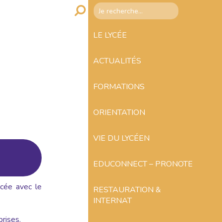
LE LYCÉE
ACTUALITÉS
FORMATIONS
ORIENTATION
VIE DU LYCÉEN
EDUCONNECT – PRONOTE
ycée avec le
RESTAURATION &
INTERNAT
prises.